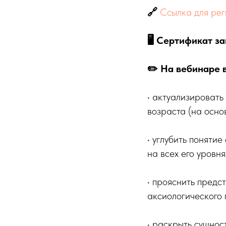
🔗
Ссылка для рег
🖥 Сертификат з
✏️ На вебинаре 
• актуализировать
возраста (на осно
• углубить поняти
на всех его уровня
• прояснить предс
аксиологического 
• раскрыть сущнос