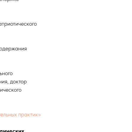
атриотического
 содержания
ьного
ия, доктор
ического
ельных практик»
одических