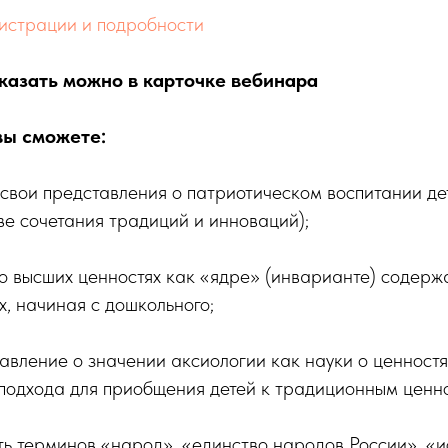
истрации и подробности
аказать можно в карточке вебинара
вы сможете:
 свои представления о патриотическом воспитании де
ве сочетания традиций и инноваций);
е о высших ценностях как «ядре» (инварианте) содер
х, начиная с дошкольного;
тавление о значении аксиологии как науки о ценностя
подхода для приобщения детей к традиционным ценн
ть терминов «народ», «единство народов России», «и