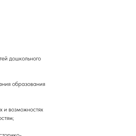
тей дошкольного
жания образования
х и возможностях
остям;
сторико-