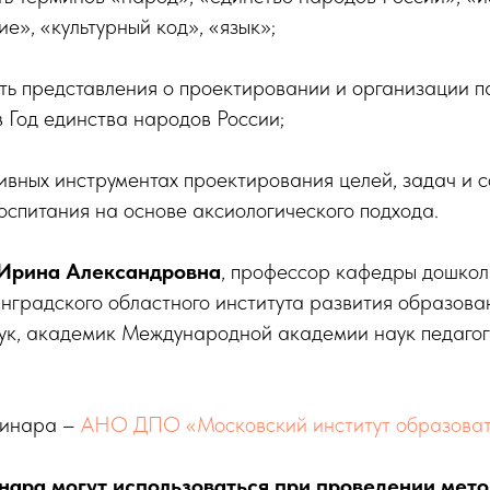
ие», «культурный код», «язык»;
ть представления о проектировании и организации п
в Год единства народов России;
тивных инструментах проектирования целей, задач и
оспитания на основе аксиологического подхода.
 Ирина Александровна
, профессор кафедры дошкол
градского областного института развития образован
аук, академик Международной академии наук педагог
ебинара –
АНО ДПО «Московский институт образоват
ара могут использоваться при проведении мет