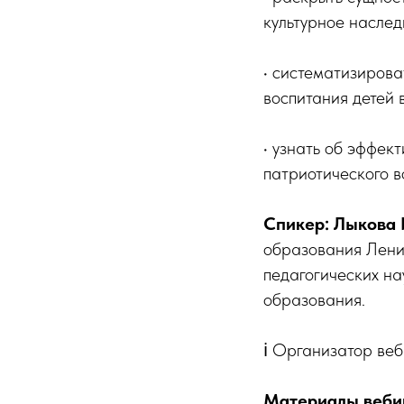
культурное наслед
• систематизирова
воспитания детей 
• узнать об эффек
патриотического в
Спикер: Лыкова
образования Ленин
педагогических н
образования.
ℹ️ Организатор в
Материалы вебин