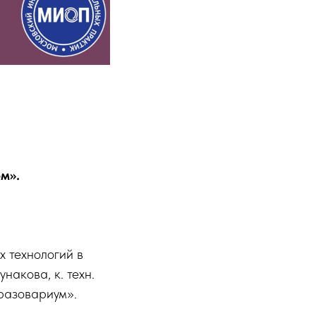
м».
 технологий в
накова, к. техн.
разовариум».