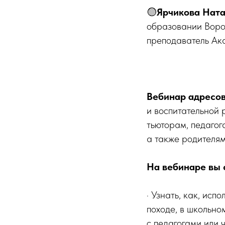
🟡
Ярчикова Ната
образовании Ворон
преподаватель Ак
Вебинар адресо
и воспитательной 
тьюторам, педагог
а также родителям
На вебинаре вы
· Узнать, как, исп
походе, в школьном
с педагогами или 