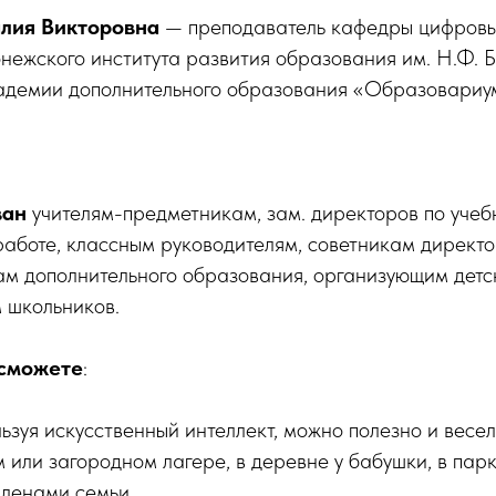
лия Викторовна
— преподаватель кафедры цифровых
ежского института развития образования им. Н.Ф. Б
адемии дополнительного образования «Образовариу
ван
учителям-предметникам, зам. директоров по учеб
работе, классным руководителям, советникам директо
ам дополнительного образования, организующим детск
 школьников.
 сможете
:
ользуя искусственный интеллект, можно полезно и весе
 или загородном лагере, в деревне у бабушки, в парк
членами семьи.