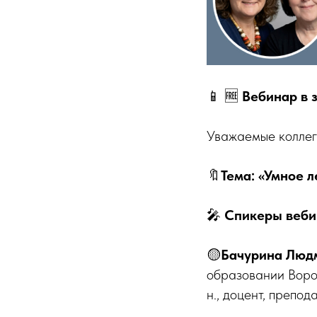
📱 🆓
Вебинар в 
Уважаемые коллег
🔖
Тема: «Умное л
🎤
Спикеры веби
🟡
Бачурина Люд
образовании Ворон
н., доцент, препо