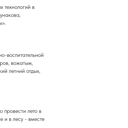
 технологий в
унакова,
м».
но-воспитательной
ров, вожатым,
ий летний отдых,
ло провести лето в
е и в лесу - вместе