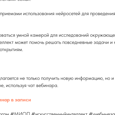
с приемами использования нейросетей для проведени
ьзоваться умной камерой для исследований окружающ
еллект может помочь решать повседневные задачи и
 открытиям.
агается не только получить новую информацию, но и
ре, используя чат вебинара.
инар в записи
огам #МИОП #искусственныйинтеллект #учебныеза