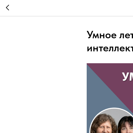
Умное ле
интеллек