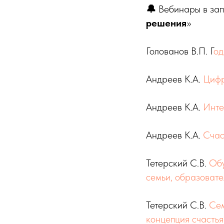
🔔
Вебинары в запи
решения
»
Голованов В.П. Г
од
Андреев К.А.
Цифр
Андреев К.А.
Инте
Андреев К.А.
Счас
Тетерский С.В.
Обу
семьи, образовате
Тетерский С.В.
Сем
концепция счастья