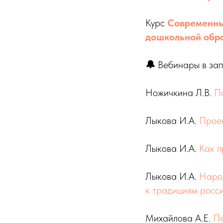
Курс
Современны
дошкольной обр
🔔
Вебинары в зап
Ножичкина Л.В.
Пс
Лыкова И.А.
Проек
Лыкова И.А.
Как п
Лыкова И.А.
Народ
к традициям росс
Михайлова А.Е.
Пе