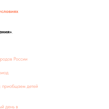
условиях
ания»
.
ародов России
риод
: приобщаем детей
ый день в