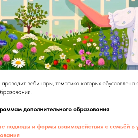
водит вебинары, тематика которых обусловлена 
образования.
граммам дополнительного образования
е подходы и формы взаимодействия с семьёй в 
зования