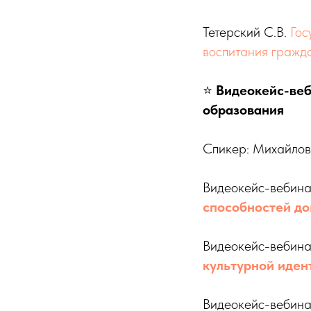
Тетерский С.В.
Гос
воспитания гражд
⭐️
Видеокейс-веб
образования
Спикер: Михайлова
Видеокейс-вебин
способностей д
Видеокейс-веби
культурной иден
Видеокейс-веби