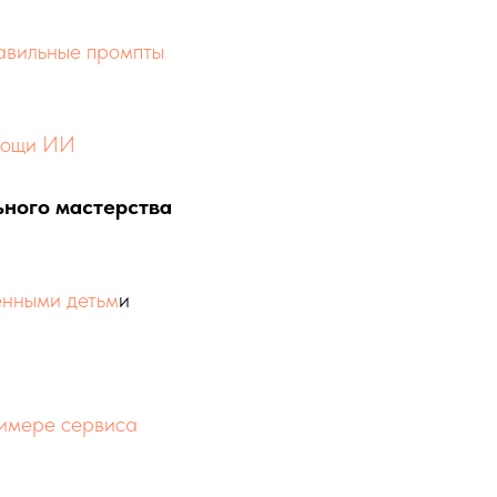
авильные промпты
омощи ИИ
ного мастерства
енными детьм
и
римере сервиса