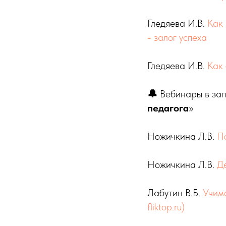
Гледяева И.В.
Как
- залог успеха
Гледяева И.В.
Как
🔔
Вебинары в запи
педагога
»
Ножичкина Л.В.
Пс
Ножичкина Л.В.
Де
Лабутин В.Б.
Учим
fliktop.ru)