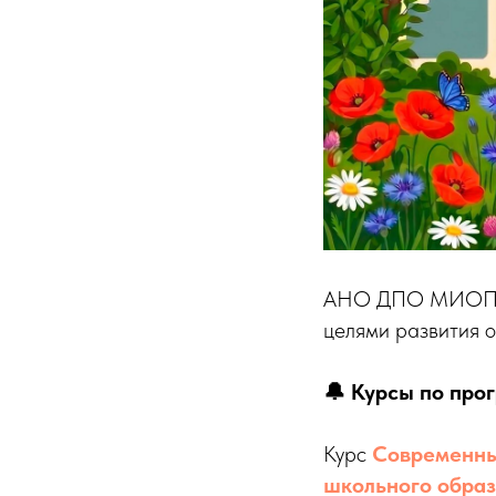
АНО ДПО МИОП про
целями развития 
🔔 Курсы по про
Курс
Современны
школьного обра