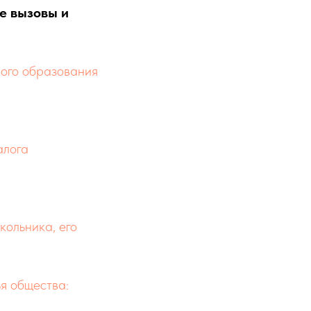
е вызовы и
ного образования
алога
кольника, его
я общества: