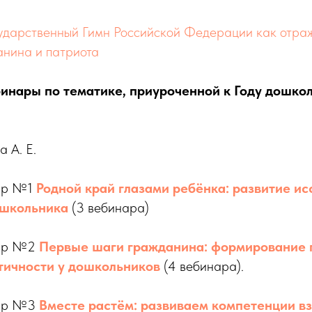
ударственный Гимн Российской Федерации как отра
анина и патриота
инары по тематике, приуроченной к Году дошко
 А. Е.
ар №1
Родной край глазами ребёнка: развитие и
ошкольника
(3 вебинара)
нар №2
Первые шаги гражданина: формирование 
тичности у дошкольников
(4 вебинара).
нар №3
Вместе растём: развиваем компетенции вз