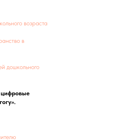
кольного возраста
ранство в
ей дошкольного
и цифровые
гогу».
чителю