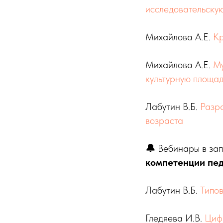
исследовательску
Михайлова А.Е.
Кр
Михайлова А.Е.
Му
культурную площа
Лабутин В.Б.
Разр
возраста
🔔
Вебинары в зап
компетенции пед
Лабутин В.Б.
Типов
Гледяева И.В.
Цифр