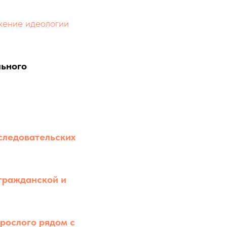
жение идеологии
льного
сследовательских
гражданской и
рослого рядом с