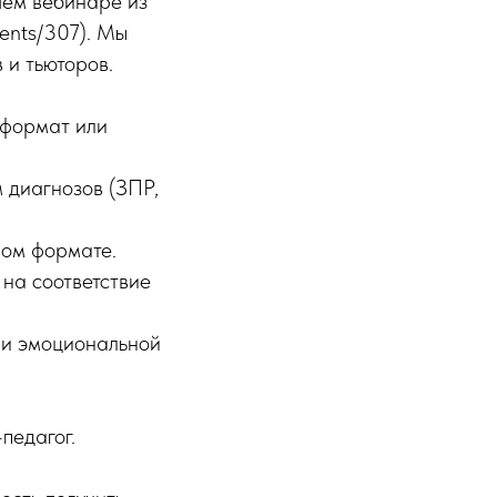
шем вебинаре из
vents/307). Мы
 и тьюторов.
оформат или
 диагнозов (ЗПР,
ном формате.
на соответствие
 и эмоциональной
педагог.