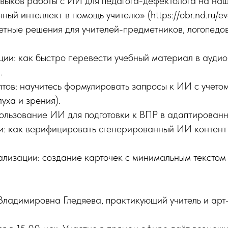
авыков работы с ИИ для педагога-дефектолога на на
ый интеллект в помощь учителю» (https://obr.nd.ru/e
етные решения для учителей-предметников, логопедов
ции: как быстро перевести учебный материал в ауди
.
тов: научитесь формулировать запросы к ИИ с учетом
уха и зрения).
пользование ИИ для подготовки к ВПР в адаптирован
и: как верифицировать сгенерированный ИИ контент 
ализации: создание карточек с минимальным текстом
ладимировна Гледяева, практикующий учитель и арт-