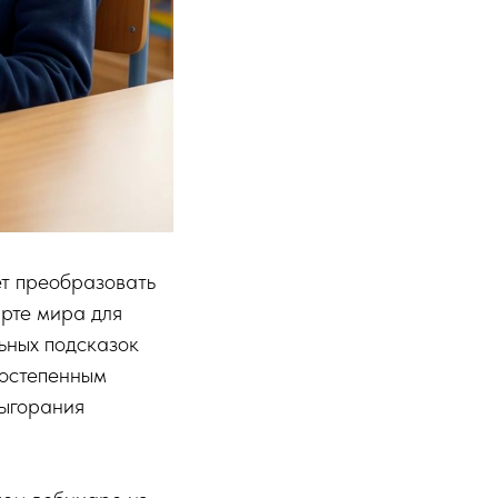
ет преобразовать
арте мира для
ьных подсказок
постепенным
выгорания