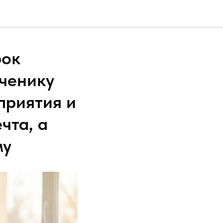
рок
ченику
приятия и
чта, а
му