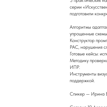
5 практических н
серии «Искусственн
подготовили конкр
Алгоритмы адапта
упрощенные схемы
Конструктор промп
РАС, нарушения сл
Готовые кейсы: ис
Методику проверк
ИПР.
Инструменты визу
поддержкой.
Спикер — Ирина В