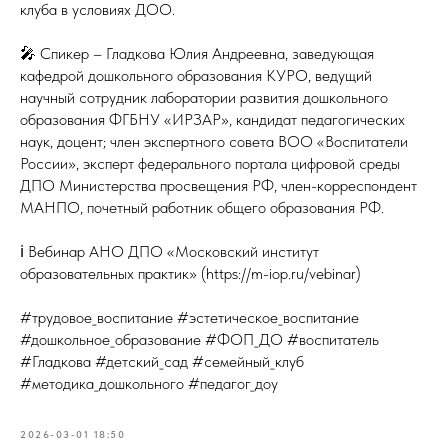
клуба в условиях ДОО.
🎤 Спикер – Гладкова Юлия Андреевна, заведующая
кафедрой дошкольного образования КУРО, ведущий
научный сотрудник лаборатории развития дошкольного
образования ФГБНУ «ИРЗАР», кандидат педагогических
наук, доцент; член экспертного совета ВОО «Воспитатели
России», эксперт федерального портала цифровой среды
ДПО Министерства просвещения РФ, член-корреспондент
МАНПО, почетный работник общего образования РФ.
ℹ️ Вебинар АНО ДПО «Московский институт
образовательных практик» (https://m-iop.ru/vebinar)
#трудовое_воспитание #эстетическое_воспитание
#дошкольное_образование #ФОП_ДО #воспитатель
#Гладкова #детский_сад #семейный_клуб
#методика_дошкольного #педагог_доу
2026-03-01 18:50