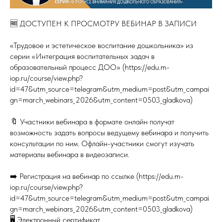
🆓 ДОСТУПЕН К ПРОСМОТРУ ВЕБИНАР В ЗАПИСИ
«Трудовое и эстетическое воспитание дошкольника» из
серии «Интеграция воспитательных задач в
образовательный процесс ДОО» (https://edu.m-
iop.ru/course/view.php?
id=47&utm_source=telegram&utm_medium=post&utm_campai
gn=march_webinars_2026&utm_content=0503_gladkova)
🔖 Участники вебинара в формате онлайн получат
возможность задать вопросы ведущему вебинара и получить
консультации по ним. Офлайн-участники смогут изучать
материалы вебинара в видеозаписи.
➡️ Регистрация на вебинар по ссылке (https://edu.m-
iop.ru/course/view.php?
id=47&utm_source=telegram&utm_medium=post&utm_campai
gn=march_webinars_2026&utm_content=0503_gladkova)
🖥 Электронный сертификат