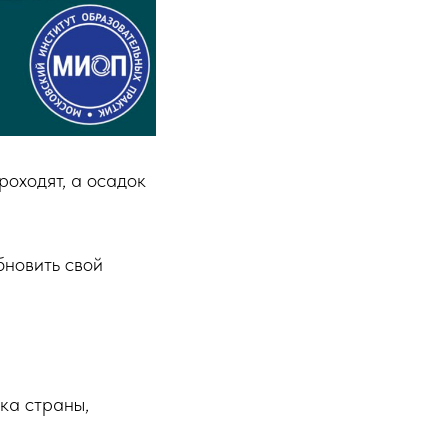
роходят, а осадок
бновить свой
ика страны,