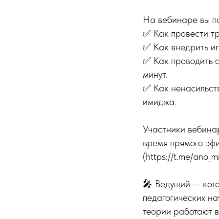
На вебинаре вы по
✅ Как провести тр
✅ Как внедрить иг
✅ Как проводить с
минут.
✅ Как ненасильств
имиджа.
Участники вебинар
время прямого эфи
(https://t.me/ano
🎤 Ведущий — кото
педагогических на
теории работают в