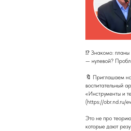
⁉️ Знакомо: планы 
— нулевой? Пробле
🔖 Приглашаем на 
воспитательный ар
«Инструменты и те
(https://obr.nd.ru/e
Это не про теорию
которые дают резу