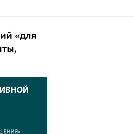
ий «для
нты,