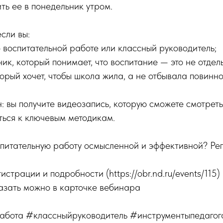
ить ее в понедельник утром.
сли вы:
 воспитательной работе или классный руководитель;
ник, который понимает, что воспитание — это не отдел
торый хочет, чтобы школа жила, а не отбывала повинно
: вы получите видеозапись, которую сможете смотрет
ться к ключевым методикам.
спитательную работу осмысленной и эффективной? Рег
страции и подробности (https://obr.nd.ru/events/115)
азать можно в карточке вебинара
абота #классныйруководитель #инструментыпедаго