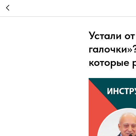
Устали о
галочки»
которые 