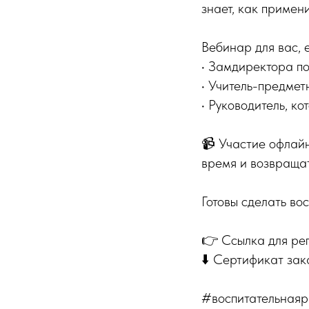
знает, как примен
Вебинар для вас, е
• Замдиректора по
• Учитель-предмет
• Руководитель, ко
📹 Участие офлайн
время и возвраща
Готовы сделать во
👉 Ссылка для реги
⬇️ Сертификат зак
#воспитательнаяр