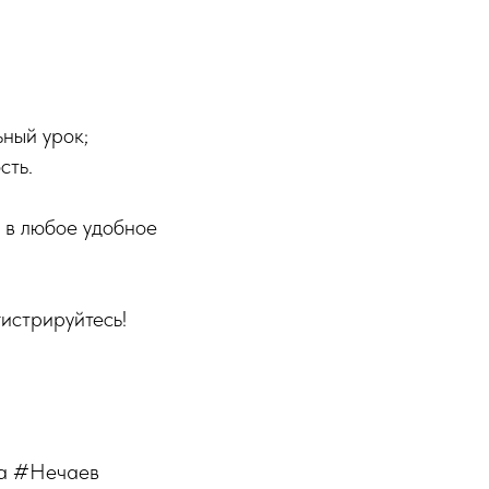
ьный урок;
сть.
ь в любое удобное
истрируйтесь!
га #Нечаев