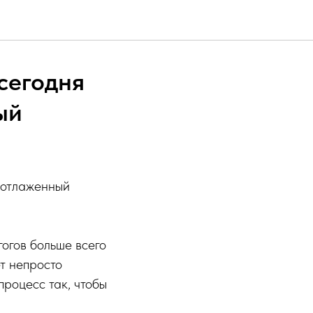
 сегодня
ый
и отлаженный
гогов больше всего
т непросто
роцесс так, чтобы