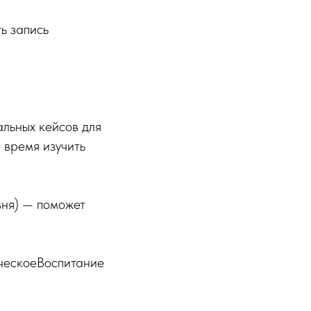
ть запись
альных кейсов для
 время изучить
вня) — поможет
ескоеВоспитание