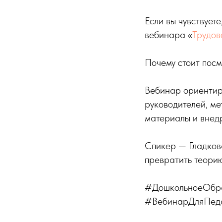
Если вы чувствуете
вебинара «
Трудов
Почему стоит посм
Вебинар ориентиро
руководителей, ме
материалы и внедр
Спикер — Гладкова
превратить теори
#ДошкольноеОбра
#ВебинарДляПеда