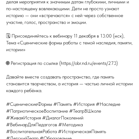
делая мероприятия к значимым датам глубокими, личными и
по-настоящему вовлекающими. Дети не просто узнают
историю — они «встречаются» с ней через собственное
участие, голос, пространство и эмоции.
🗓 Присоединяйтесь к вебинару 11 декабря в 13:00 (мск),
Тема «Сценические формы работы с темой наследия, памяти,
истории»
🌐 Регистрация по ссылке (https://obr.nd.ru/events/273)
Давайте вместе создавать пространство, где память
становится творчеством, а история — частью личной истории
каждого ребёнка.
#СценическиеФормы #Память #История #Наследие
#ПатриотическоеВоспитание #ТеатрВШколе
#ЖиваяИстория #ДиалогПоколений
#ВебинарДляПедагогов #Методика
#ВоспитательнаяРабота #ИсторическаяПамять
#ДетскийТеатр #Образование