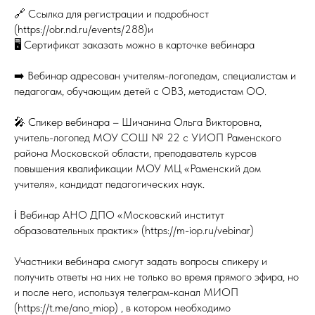
🔗 Ссылка для регистрации и подробност
(https://obr.nd.ru/events/288)и
🖥 Сертификат заказать можно в карточке вебинара
➡️ Вебинар адресован учителям-логопедам, специалистам и
педагогам, обучающим детей с ОВЗ, методистам ОО.
🎤 Спикер вебинара – Шичанина Ольга Викторовна,
учитель-логопед МОУ СОШ № 22 с УИОП Раменского
района Московской области, преподаватель курсов
повышения квалификации МОУ МЦ «Раменский дом
учителя», кандидат педагогических наук.
ℹ️ Вебинар АНО ДПО «Московский институт
образовательных практик» (https://m-iop.ru/vebinar)
Участники вебинара смогут задать вопросы спикеру и
получить ответы на них не только во время прямого эфира, но
и после него, используя телеграм-канал МИОП
(https://t.me/ano_miop) , в котором необходимо