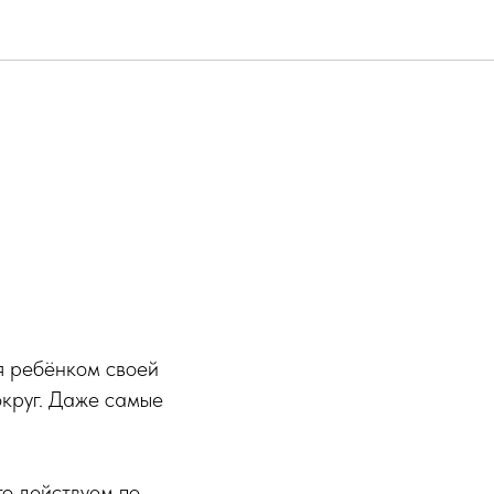
я ребёнком своей
округ. Даже самые
о действуем по