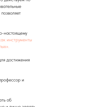
овательные
 позволяет
по-настоящему
как инструменты
лых».
для достижения
 профессор и
ать об
о и лично задать