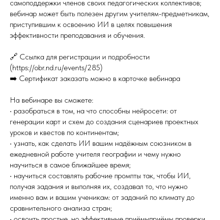
самоподдержки членов своих педагогических коллективов;
вебинар может быть полезен другим учителям-предметникам,
приступившим к освоению ИИ в целях повышения
эффективности преподавания и обучения.
🔗 Ссылка для регистрации и подробности
(https://obr.nd.ru/events/285)
➡️ Сертификат заказать можно в карточке вебинара
На вебинаре вы сможете:
• разобраться в том, на что способны нейросети: от
генерации карт и схем до создания сценариев проектных
уроков и квестов по континентам;
• узнать, как сделать ИИ вашим надёжным союзником в
ежедневной работе учителя географии и чему нужно
научиться в самое ближайшее время;
• научиться составлять рабочие промпты так, чтобы ИИ,
получая задания и выполняя их, создавал то, что нужно
именно вам и вашим ученикам: от заданий по климату до
сравнительного анализа стран;
• освоить простые, но эффективные приёмыприёмы проверки