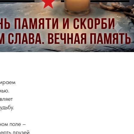
бираем
мью.
вляет
удьбу.
ном поле –
ерть друзей,