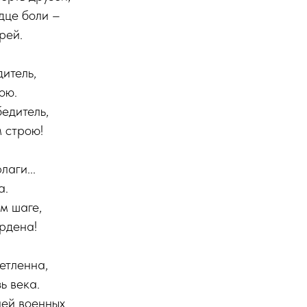
дце боли –
рей.
дитель,
ою.
бедитель,
 строю!
лаги...
а.
м шаге,
ордена!
етленна,
ь века.
ней военных