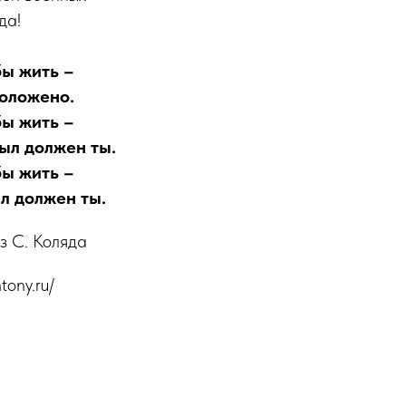
да!
бы жить –
положено.
бы жить –
был должен ты.
бы жить –
л должен ты.
уз С. Коляда
tony.ru/