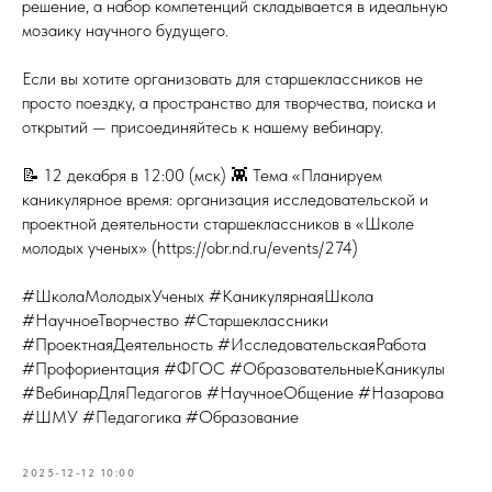
решение, а набор компетенций складывается в идеальную
мозаику научного будущего.
Если вы хотите организовать для старшеклассников не
просто поездку, а пространство для творчества, поиска и
открытий — присоединяйтесь к нашему вебинару.
📝 12 декабря в 12:00 (мск) 👾 Тема «Планируем
каникулярное время: организация исследовательской и
проектной деятельности старшеклассников в «Школе
молодых ученых» (https://obr.nd.ru/events/274)
#ШколаМолодыхУченых #КаникулярнаяШкола
#НаучноеТворчество #Старшеклассники
#ПроектнаяДеятельность #ИсследовательскаяРабота
#Профориентация #ФГОС #ОбразовательныеКаникулы
#ВебинарДляПедагогов #НаучноеОбщение #Назарова
#ШМУ #Педагогика #Образование
2025-12-12 10:00