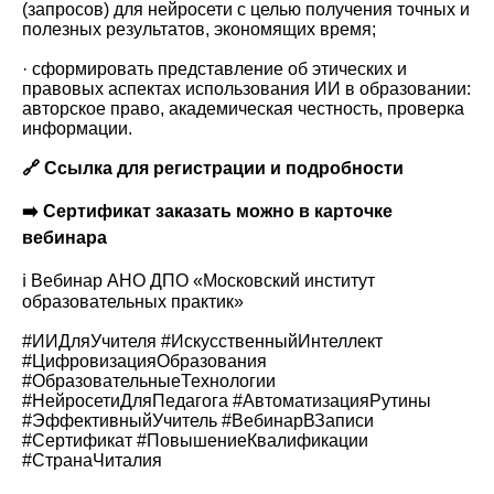
(запросов) для нейросети с целью получения точных и
полезных результатов, экономящих время;
· сформировать представление об этических и
правовых аспектах использования ИИ в образовании:
авторское право, академическая честность, проверка
информации.
🔗
Ссылка для регистрации и подробности
➡️ Сертификат заказать можно в карточке
вебинара
ℹ️ Вебинар
АНО ДПО «Московский институт
образовательных практик»
#ИИДляУчителя #ИскусственныйИнтеллект
#ЦифровизацияОбразования
#ОбразовательныеТехнологии
#НейросетиДляПедагога #АвтоматизацияРутины
#ЭффективныйУчитель #ВебинарВЗаписи
#Сертификат #ПовышениеКвалификации
#СтранаЧиталия