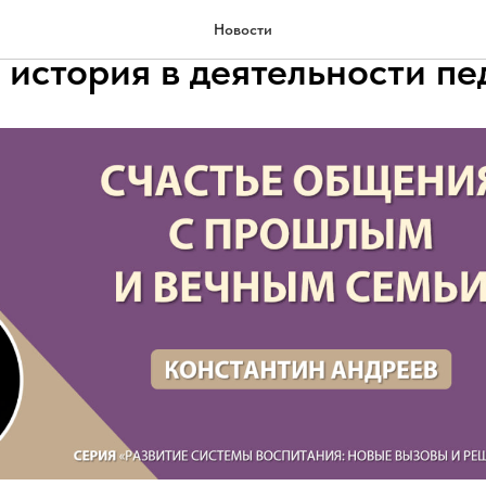
общения с прошлым и вечны
Новости
 история в деятельности пе