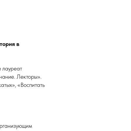
тория в
и лауреат
нание. Лекторы».
атых», «Воспитать
организующим