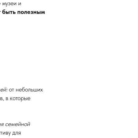
 музеи и
 быть полезным
ией:
от небольших
, в которые
ия семейной
тиву для