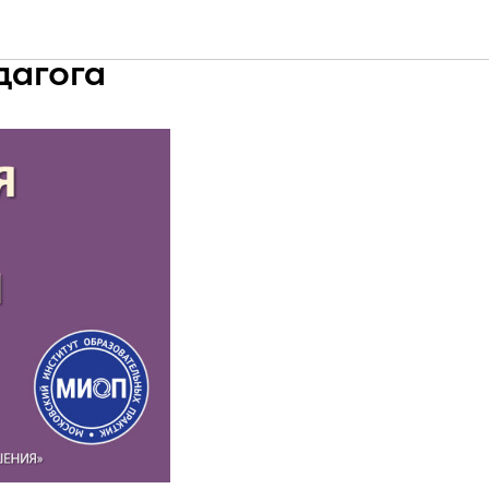
м семьи:
дагога