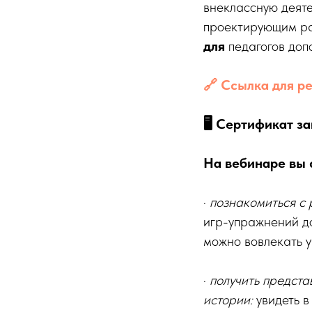
внеклассную деяте
проектирующим ра
для
педагогов доп
🔗 Ссылка для р
🖥 Сертификат з
На вебинаре вы 
·
познакомиться с
игр-упражнений до
можно вовлекать у
·
получить предста
истории:
увидеть 