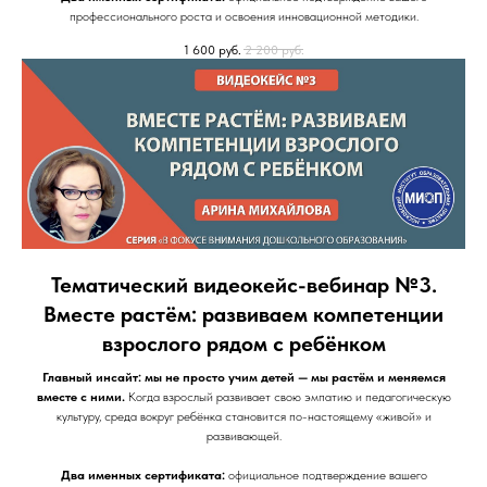
профессионального роста и освоения инновационной методики.
1 600
руб.
2 200
руб.
Тематический видеокейс-вебинар №3.
Вместе растём: развиваем компетенции
взрослого рядом с ребёнком
Главный инсайт: мы не просто учим детей — мы растём и меняемся
вместе с ними.
Когда взрослый развивает свою эмпатию и педагогическую
культуру, среда вокруг ребёнка становится по-настоящему «живой» и
развивающей.
Два именных сертификата:
официальное подтверждение вашего