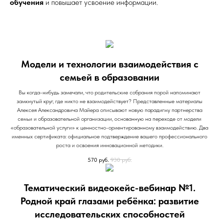
обучения
и повышает усвоение информации.
Модели и технологии взаимодействия с
семьей в образовании
Вы когда-нибудь замечали, что родительские собрания порой напоминают
замкнутый круг, где никто не взаимодействует? Представленные материалы
Алексея Александровича Майера описывают новую парадигму партнерства
семьи и образовательной организации, основанную на переходе от модели
«образовательной услуги» к ценностно-ориентированному взаимодействию. Два
именных сертификата: официальное подтверждение вашего профессионального
роста и освоения инновационной методики.
570
руб.
930
руб.
Тематический видеокейс-вебинар №1.
Родной край глазами ребёнка: развитие
исследовательских способностей