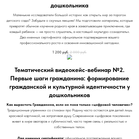
дошкольника
Маленькие исследователи большой истории: как открыть мир за порогом
детского сада? Забудьте о скучных лекциях! Мы подготовили материалы, которые
превратят обычное изучение родного края в захватывающее приключение, где
каждый ребенок — не просто слушатель, а настоящий «культуро-созидатель».
Два именных сертификата: официальное подтверждение вашего
профессионального роста и освоения инновационной методики.
1 200
руб.
2 000
руб.
Тематический видеокейс-вебинар №2.
Первые шаги гражданина: формирование
гражданской и культурной идентичности у
дошкольников
Как вырастить Гражданина, если он пока только «цифровой человечек»?
Традиционные утренники со стихами про Родину часто остаются для детей лишь
красивой картинкой, не затрагивая душу. Современное «цифровое поколение»
живет в мире аватаров и субличностей, часто теряя связь с реальностью и
собственным телом.
Два именных сертификата:
официальное подтверждение вашего